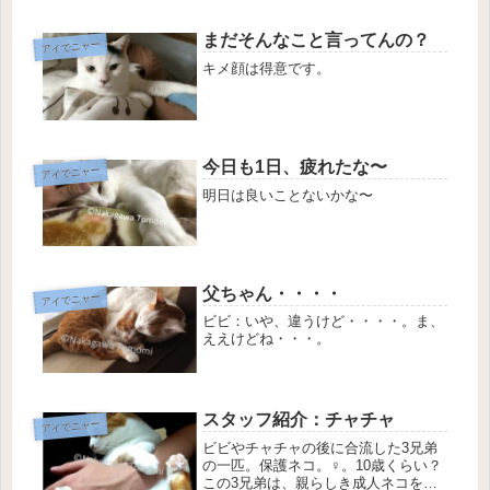
Bibbyという選手が好きだったのだ
が、それが由来でこの三毛猫は「ミケ
まだそんなこと言ってんの？
アイでニャー
(mike)」と名付けられ...
キメ顔は得意です。
今日も1日、疲れたな〜
アイでニャー
明日は良いことないかな〜
父ちゃん・・・・
アイでニャー
ビビ：いや、違うけど・・・・。ま、
ええけどね・・・。
スタッフ紹介：チャチャ
アイでニャー
ビビやチャチャの後に合流した3兄弟
の一匹。保護ネコ。♀。10歳くらい？
この3兄弟は、親らしき成人ネコを含