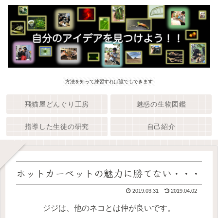
方法を知って練習すれば誰でもできます
飛猫屋どんぐり工房
魅惑の生物図鑑
指導した生徒の研究
自己紹介
ホットカーペットの魅力に勝てない・・・
2019.03.31
2019.04.02
ジジは、他のネコとは仲が良いです。