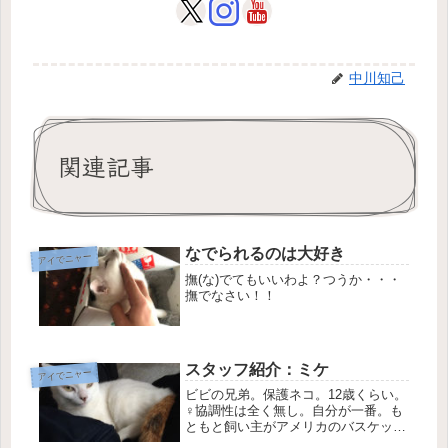
中川知己
関連記事
なでられるのは大好き
アイでニャー
撫(な)でてもいいわよ？つうか・・・
撫でなさい！！
スタッフ紹介：ミケ
アイでニャー
ビビの兄弟。保護ネコ。12歳くらい。
♀協調性は全く無し。自分が一番。も
ともと飼い主がアメリカのバスケット
ボール(NBA)に所属していたMike