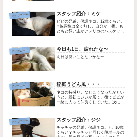
スタッフ紹介：ミケ
アイでニャー
ビビの兄弟。保護ネコ。12歳くらい。
♀協調性は全く無し。自分が一番。も
ともと飼い主がアメリカのバスケット
ボール(NBA)に所属していたMike
Bibbyという選手が好きだったのだ
が、それが由来でこの三毛猫は「ミケ
今日も1日、疲れたな〜
アイでニャー
(mike)」と名付けられ...
明日は良いことないかな〜
稲庭うどん風・・・
アイでニャー
ネコの特盛り。なぜこうなったかとい
うと、最初にジジが居て、後でビビが
一緒に入って仲良くしていた。次にビ
ビを慕ってチャチャがトッピングされ
た。最後にコトラが上にドッカーンと
乗り込んだ。この後、ビビが半ギレで
スタッフ紹介：ジジ
アイでニャー
出ていく・・・。
チャチャの兄弟。保護ネコ。♀。10歳
くらい？チャチャと同じく段ボールの