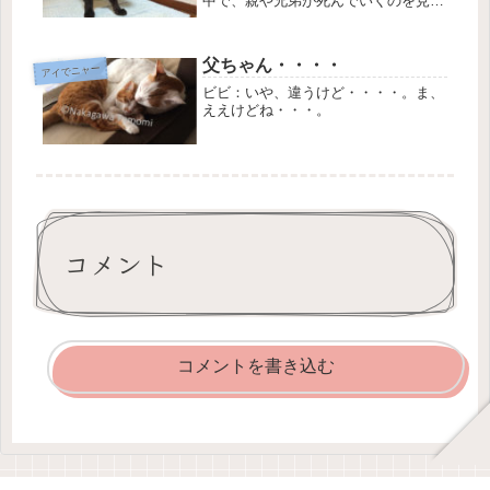
中で、親や兄弟が死んでいくのを見て
いた。そのせいか、相当な人間不信な
ネコ。(ネコ同士には比較的寛容であ
るが、基本的には１人が好き)いまだ
父ちゃん・・・・
アイでニャー
に抱き上げようとすると、両手両足
を...
ビビ：いや、違うけど・・・・。ま、
ええけどね・・・。
コメント
コメントを書き込む