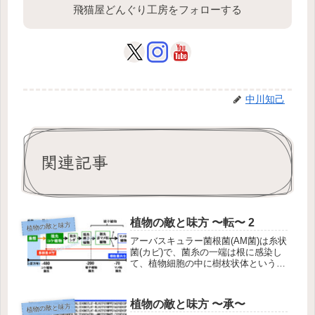
飛猫屋どんぐり工房をフォローする
中川知己
関連記事
植物の敵と味方 〜転〜 2
植物の敵と味方
アーバスキュラー菌根菌(AM菌)は糸状
菌(カビ)で、菌糸の一端は根に感染し
て、植物細胞の中に樹枝状体という構
造を作ります。菌糸の大部分は根の外
側の土壌中に広がっており、土壌中か
らリン酸などの無機養分を集めて、そ
植物の敵と味方 〜承〜
植物の敵と味方
れを樹枝状体で植物に渡して、そ...