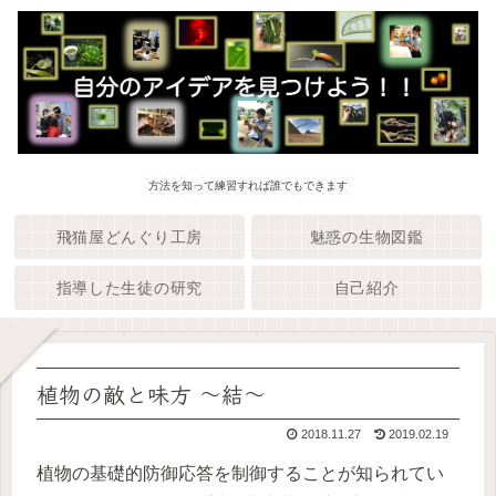
方法を知って練習すれば誰でもできます
飛猫屋どんぐり工房
魅惑の生物図鑑
指導した生徒の研究
自己紹介
植物の敵と味方 〜結〜
2018.11.27
2019.02.19
植物の基礎的防御応答を制御することが知られてい