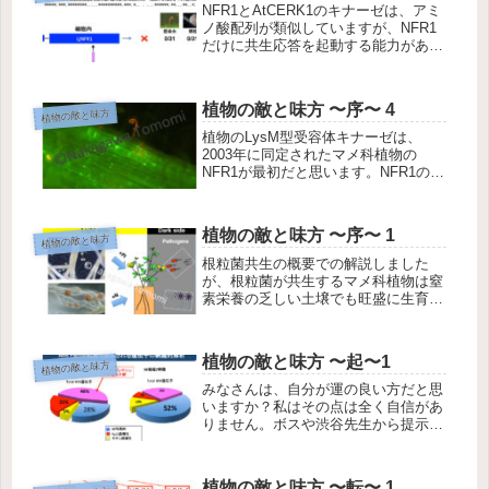
NFR1とAtCERK1のキナーゼは、アミ
ノ酸配列が類似していますが、NFR1
だけに共生応答を起動する能力があり
ました。ということは、NFR1の共生
能力はAtCERK1とのわずかな違いで
決まっているはずです。そこでNFR1
植物の敵と味方 〜序〜 4
植物の敵と味方
の配列を部分的にA...
植物のLysM型受容体キナーゼは、
2003年に同定されたマメ科植物の
NFR1が最初だと思います。NFR1の果
たす役割は絶大で、ミヤコグサのnfr1
変異体はパートナーの根粒菌に対して
ほとんど応答しなくなってしまい、根
植物の敵と味方 〜序〜 1
植物の敵と味方
粒菌は全く受け入れられませ...
根粒菌共生の概要での解説しました
が、根粒菌が共生するマメ科植物は窒
素栄養の乏しい土壌でも旺盛に生育で
きます。また陸上植物の大部分が共生
するアーバスキュラー菌根菌(AM菌)
は、土壌中からリン酸などの無機養分
植物の敵と味方 〜起〜1
植物の敵と味方
を集めて宿主に供給します。したがっ
て...
みなさんは、自分が運の良い方だと思
いますか？私はその点は全く自信があ
りません。ボスや渋谷先生から提示さ
れたのは、「ミヤコグサのNFR1以外
のLysM型受容体をRNAiで発現抑制し
て共生への影響を調べる」でしたが、
植物の敵と味方 〜転〜 1