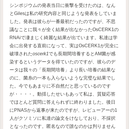
シンポジウムの発表当日に衝撃を受けたのは、なん
とGilesは私の研究内容と同じような発表をしていま
した。発表は彼らが一番最初だったのですが、不思
議なことに我々が全く結果が出なかったOsCERK1の
RNAiで凄まじく綺麗な結果が出ています。私達は学
会に出発する直前になって、実はOsCERK1が完全に
破壊された
oscerk1
でも長期間培養するとAM菌が感
染するというデータを得ていたのですが、彼らのデ
ータは我々の「長期間培養」より長い培養の結果な
のに、菌糸の一本も入らないような完璧な結果でし
た。今でもあまりに不自然だと思っているのです
が・・・・。動揺したせいもあって私は、質疑応答
でほとんど質問に答えられずに終わりました。後日
にPNASから返事が来たのですが、レビューアーの1
人がクソミソに私達の論文をけなしており、不採択
となったのです。匿名なので誰なのかは判りません