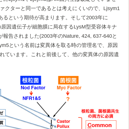
ァクターと同一であるとは考えにくいので、Ljsym1
であるという期待が高まります。そして2003年に
体の原因遺伝子が細胞膜に局在するLysM型受容体キナ
した(2003年のNature, 424, 637-640と
sym1やLjsym5という名前は変異体を取る時の管理名で、原因
名付けられています。これと前後して、他の変異体の原因遺