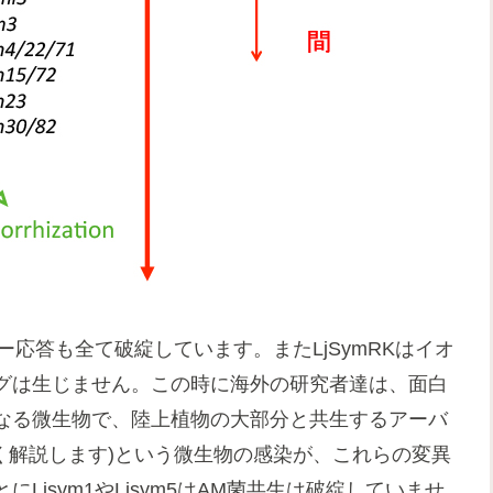
ァクター応答も全て破綻しています。またLjSymRKはイオ
グは生じません。この時に海外の研究者達は、面白
なる微生物で、陸上植物の大部分と共生するアーバ
く解説します)という微生物の感染が、これらの変異
jsym1やLjsym5はAM菌共生は破綻していませ