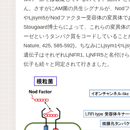
ん。さすがにAM菌の共生シグナルが、Nodフ
やLjsym5がNodファクター受容体の変異体
Stougaard博士らによって、これらの変異
ーゼというタンパク質をコードしていることが報告されま
Nature, 425, 585-592)。ちなみにLj
遺伝子はそれぞれLjNFR1, LjNFR5と
伝子も続々と同定されて行きました。