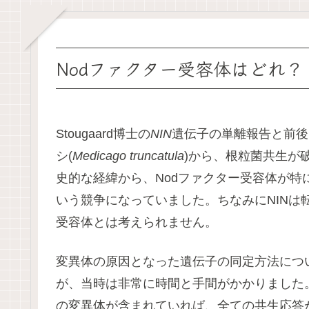
Nodファクター受容体はどれ？
Stougaard博士の
NIN
遺伝子の単離報告と前後
シ(
Medicago truncatula
)から、根粒菌共生が
史的な経緯から、Nodファクター受容体が
いう競争になっていました。ちなみにNINは
受容体とは考えられません。
変異体の原因となった遺伝子の同定方法につ
が、当時は非常に時間と手間がかかりました
の変異体が含まれていれば、全ての共生応答